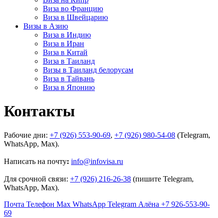
Виза во Францию
Виза в Швейцарию
Визы в Азию
Виза в Индию
Виза в Иран
Виза в Китай
Виза в Таиланд
Визы в Таиланд белорусам
Виза в Тайвань
Виза в Японию
Контакты
Рабочие дни:
+7 (926) 553-90-69
,
+7 (926) 980-54-08
(Telegram,
WhatsApp, Max).
Написать на почту
:
info@infovisa.ru
Для срочной связи:
+7 (926) 216-26-38
(пишите Telegram,
WhatsApp, Max).
Почта
Телефон
Max
WhatsApp
Telegram
Алёна +7 926-553-90-
69