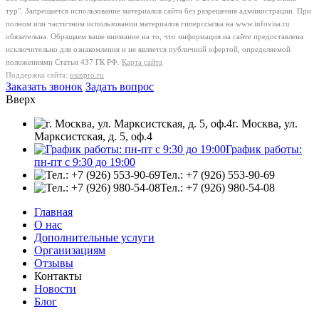
тур". Запрещается использование материалов сайта без разрешения администрации. При
полном или частичном использовании материалов гиперссылка на www.infovisa.ru
обязательна. Обращаем ваше внимание на то, что информация на сайте предоставлена
исключительно для ознакомления и не является публичной офертой, определяемой
положениями Статьи 437 ГК РФ.
Карта сайта
Поддержка сайта:
osinpro.ru
Заказать звонок
Задать вопрос
Вверх
г. Москва, ул.
Марксистская, д. 5, оф.4
График работы:
пн-пт с 9:30 до 19:00
Тел.: +7 (926) 553-90-69
Тел.: +7 (926) 980-54-08
Главная
О нас
Дополнительные услуги
Организациям
Отзывы
Контакты
Новости
Блог