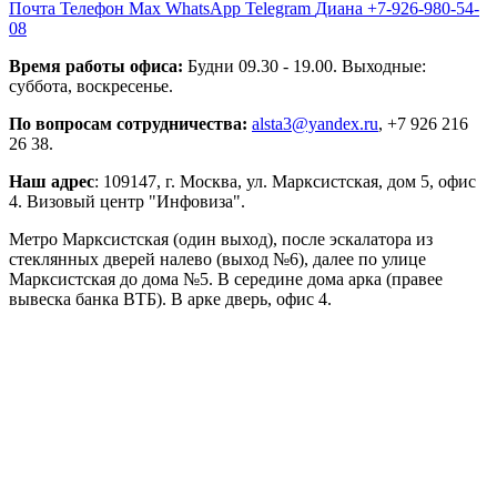
Почта
Телефон
Max
WhatsApp
Telegram
Диана +7-926-980-54-
08
Время работы офиса:
Будни 09.30 - 19.00. Выходные:
суббота, воскресенье.
По вопросам сотрудничества:
alsta3@yandex.ru
, +7 926 216
26 38.
Наш адрес
: 109147, г. Москва, ул. Марксистская, дом 5, офис
4. Визовый центр "Инфовиза".
Метро Марксистская (один выход), после эскалатора из
стеклянных дверей налево (выход №6), далее по улице
Марксистская до дома №5. В середине дома арка (правее
вывеска банка ВТБ). В арке дверь, офис 4.