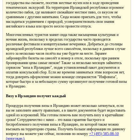
государства вы сможете, посетив местные музеи или в ходе проведения
тематических экскурсий. На территории Ирландской республики огромное
количество пабов, где наливают свежайшее местное пиво, со вкусом не
сравнимым с другими напитками. Сюда можно приехать для того, чтобы
насладиться уединением с природой, усовершенствовать свои знания
английского языка или просто весело провести отпуск.
Многочисленных туристов манит сюда также насыщенная культурная и
ночная жизнь, поскольку в пределах государства часто проводятся
различные фестивали и концептуальные вечеринки. Добраться до столицы
ирландской республики лучше всего самолётом, поскольку в данном случае
всего за несколько часов полёта вы уже будете на месте. Заранее
забронируйте билеты на самолёт и номер в отеле, поскольку при раннем
бронировании цены самые низкие! Также за несколько месяцев займитесь
сервисом "виза в Ирландию", подав установленный пакет документов и
оплатив консульский сбор. Если же времени заниматься этим вопросом нет,
тогда доверить оформление можно команде специалистов "Инфовиза",
которые быстро и за небольшую сумму организуют получение готовой визы
в Ирландию.
Визу в Ирландию получит каждый
Процедура получения визы в Ирландию может несколько затянуться, если
вы не заполните анкету правильно, а в пакете документов будет недоставать
одной из ксерокопий. Мы готовы помочь вам получить визу в кратчайшие
сроки! Сотрудничество с нами – это ваша гарантия быстрого и
беспроблемного получения визы в Ирландию, по которой также можно
въезжать на территорию страны. Получить больше информации по данному
вопросу вы можете уже сейчас, позвонив по номеру
+7 (495) 585-08-10
(многокан.)
.