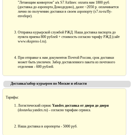
"Летающим конвертом" а/к S7 Airlines: оплата нам 1800 руб.
(доставка до аэропорта Домодедово), далее ~2050 р. оплачивается
лично по получению доставки в своем аэропорту (s7.ru›ru/fly-
envelope).
Отправка курьерской службой РЖД. Наша доставка паспорта до
пункта приема 800 рублей + стоимость согласно тарифу РЖД (сайт
www.ekspress-l.ru).
При отправке к нам документов Почтой России, срок доставки
может быть увеличен. Забор доставленного пакета из почтового
отделения - 600 рублей.
Доставка/забор курьером по Москве и области
Тарифы:
Логистический сервис
Yandex доставка от двери до двери
(dostavka.yandex.ru) - согласно тарифам сервиса.
Наша доставка в аэропорты - 5000 руб.