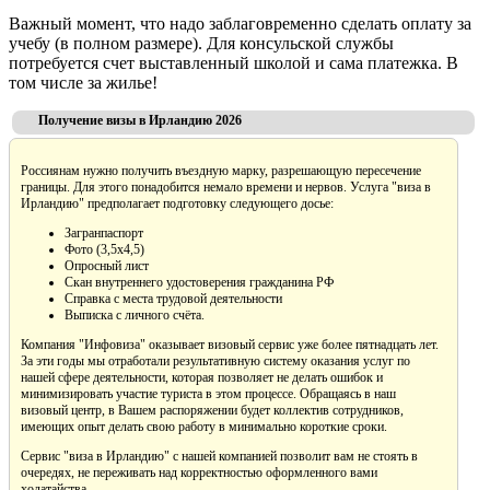
Важный момент, что надо заблаговременно сделать оплату за
учебу (в полном размере). Для консульской службы
потребуется счет выставленный школой и сама платежка. В
том числе за жилье!
Получение визы в Ирландию 2026
Россиянам нужно получить въездную марку, разрешающую пересечение
границы. Для этого понадобится немало времени и нервов. Услуга "виза в
Ирландию" предполагает подготовку следующего досье:
Загранпаспорт
Фото (3,5х4,5)
Опросный лист
Скан внутреннего удостоверения гражданина РФ
Справка с места трудовой деятельности
Выписка с личного счёта.
Компания "Инфовиза" оказывает визовый сервис уже более пятнадцать лет.
За эти годы мы отработали результативную систему оказания услуг по
нашей сфере деятельности, которая позволяет не делать ошибок и
минимизировать участие туриста в этом процессе. Обращаясь в наш
визовый центр, в Вашем распоряжении будет коллектив сотрудников,
имеющих опыт делать свою работу в минимально короткие сроки.
Сервис "виза в Ирландию" с нашей компанией позволит вам не стоять в
очередях, не переживать над корректностью оформленного вами
ходатайства.