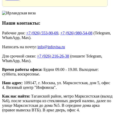
Наши контакты:
Рабочие дни:
+7 (926) 553-90-69
,
+7 (926) 980-54-08
(Telegram,
WhatsApp, Max).
Написать на почту
:
info@infovisa.ru
Для срочной связи:
+7 (926) 216-26-38
(пишите Telegram,
WhatsApp, Max).
Время работы офиса:
Будни 09.00 - 19.00. Выходные:
суббота, воскресенье.
Наш адрес
: 109147, г. Москва, ул. Марксистская, дом 5, офис
4. Визовый центр "Инфовиза".
Как нас найти:
Таганский район, метро Марксистская (выход
№6), после эскалатора из стеклянных дверей налево, далее по
улице Марксистская до дома №5. В середине дома арка
(правее вывеска ВТБ). В арке дверь, офис 4.