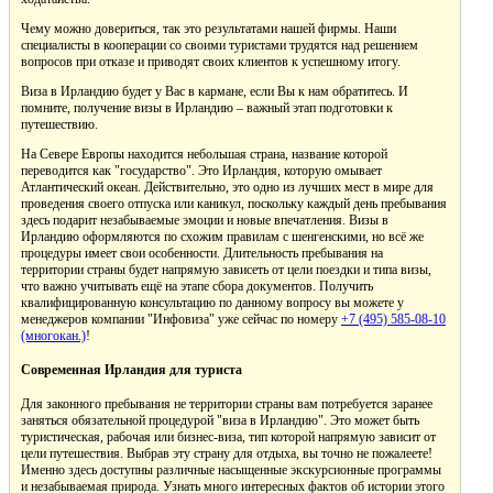
Чему можно довериться, так это результатами нашей фирмы. Наши
специалисты в кооперации со своими туристами трудятся над решением
вопросов при отказе и приводят своих клиентов к успешному итогу.
Виза в Ирландию будет у Вас в кармане, если Вы к нам обратитесь. И
помните, получение визы в Ирландию – важный этап подготовки к
путешествию.
На Севере Европы находится небольшая страна, название которой
переводится как "государство". Это Ирландия, которую омывает
Атлантический океан. Действительно, это одно из лучших мест в мире для
проведения своего отпуска или каникул, поскольку каждый день пребывания
здесь подарит незабываемые эмоции и новые впечатления. Визы в
Ирландию оформляются по схожим правилам с шенгенскими, но всё же
процедуры имеет свои особенности. Длительность пребывания на
территории страны будет напрямую зависеть от цели поездки и типа визы,
что важно учитывать ещё на этапе сбора документов. Получить
квалифицированную консультацию по данному вопросу вы можете у
менеджеров компании "Инфовиза" уже сейчас по номеру
+7 (495) 585-08-10
(многокан.)
!
Современная Ирландия для туриста
Для законного пребывания не территории страны вам потребуется заранее
заняться обязательной процедурой "виза в Ирландию". Это может быть
туристическая, рабочая или бизнес-виза, тип которой напрямую зависит от
цели путешествия. Выбрав эту страну для отдыха, вы точно не пожалеете!
Именно здесь доступны различные насыщенные экскурсионные программы
и незабываемая природа. Узнать много интересных фактов об истории этого