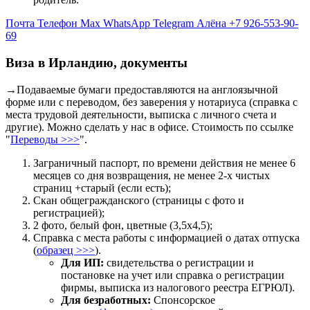
Почта
Телефон
Max
WhatsApp
Telegram
Алёна +7 926-553-90-
69
Виза в Ирландию, документы
→Подаваемые бумаги предоставляются на англоязычной
форме или с переводом, без заверения у нотариуса (справка с
места трудовой деятельности, выписка с личного счета и
другие). Можно сделать у нас в офисе. Стоимость по ссылке
"
Переводы >>>
".
Заграничный паспорт, по времени действия не менее 6
месяцев со дня возвращения, не менее 2-х чистых
страниц +старый (если есть);
Скан общегражданского (страницы с фото и
регистрацией);
2 фото, белый фон, цветные (3,5х4,5);
Справка с места работы с информацией о датах отпуска
(
образец >>>
).
Для ИП:
свидетельства о регистрации и
постановке на учет или справка о регистрации
фирмы, выписка из налогового реестра ЕГРЮЛ).
Для безработных:
Спонсорское