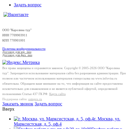
Задать вопрос
ООО "Каролина тур"
ИНН 7709903911
КПП 770901001
Политика конфиденциальности
Договор для юр. лиц
Договор для физ. лиц
Все права защищены и охраняются законом. Copyright © 2005-2026 OOO "Каролина
тур". Запрещается использование материалов сайта без разрешения администрации. При
полном или частичном использовании материалов гиперссылка на www.infovisa.ru
обязательна. Обращаем ваше внимание на то, что информация на сайте предоставлена
исключительно для ознакомления и не является публичной офертой, определяемой
положениями Статьи 437 ГК РФ.
Карта сайта
Поддержка сайта:
osinpro.ru
Заказать звонок
Задать вопрос
Вверх
г. Москва, ул.
Марксистская, д. 5, оф.4