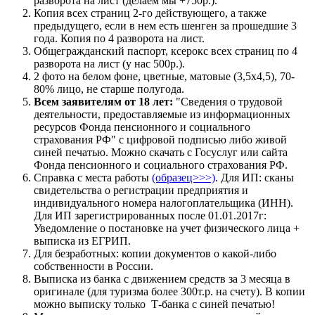
разворота на лист (делаем мы +750р.).
Копия всех страниц 2-го действующего, а также
предыдущего, если в нем есть шенген за прошедшие 3
года. Копия по 4 разворота на лист.
Общегражданский паспорт, ксерокс всех страниц по 4
разворота на лист (у нас 500р.).
2 фото на белом фоне, цветные, матовые (3,5х4,5), 70-
80% лицо, не старше полугода.
Всем заявителям от 18 лет:
"Сведения о трудовой
деятельности, предоставляемые из информационных
ресурсов Фонда пенсионного и социального
страхования РФ" с цифровой подписью либо живой
синей печатью. Можно скачать с Госуслуг или сайта
Фонда пенсионного и социального страхования РФ.
Справка с места работы
(образец>>>)
. Для ИП: сканы
свидетельства о регистрации предприятия и
индивидуального номера налогоплательщика (ИНН).
Для ИП зарегистрированных после 01.01.2017г:
Уведомление о постановке на учет физического лица +
выписка из ЕГРИП.
Для безработных: копии документов о какой-либо
собственности в России.
Выписка из банка с движением средств за 3 месяца в
оригинале (для туризма более 300т.р. на счету). В копии
можно выписку только Т-банка с синей печатью!