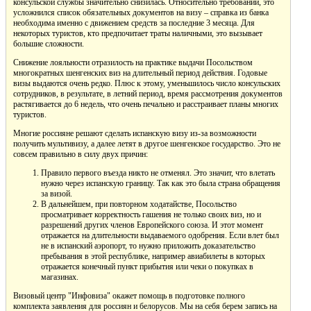
консульской службы значительно снизилась. Относительно требований, это
усложнился список обязательных документов на визу – справка из банка
необходима именно с движением средств за последние 3 месяца. Для
некоторых туристов, кто предпочитает траты наличными, это вызывает
большие сложности.
Снижение лояльности отразилость на практике выдачи Посольством
многократных шенгенских виз на длительный период действия. Годовые
визы выдаются очень редко. Плюс к этому, уменьшилось число консульских
сотрудников, в результате, в летний период, время рассмотрения документов
растягивается до 6 недель, что очень печально и расстраивает планы многих
туристов.
Многие россияне решают сделать испанскую визу из-за возможности
получить мультивизу, а далее летят в другое шенгенское государство. Это не
совсем правильно в силу двух причин:
Правило первого въезда никто не отменял. Это значит, что влетать
нужно через испанскую границу. Так как это была страна обращения
за визой.
В дальнейшем, при повторном ходатайстве, Посольство
просматривает корректность гашения не только своих виз, но и
разрешений других членов Европейского союза. И этот момент
отражается на длительности выдаваемого одобрения. Если влет был
не в испанский аэропорт, то нужно приложить доказательство
пребывания в этой республике, например авиабилеты в которых
отражается конечный пункт прибытия или чеки о покупках в
магазинах.
Визовый центр "Инфовиза" окажет помощь в подготовке полного
комплекта заявления для россиян и белорусов. Мы на себя берем запись на