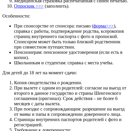
Медицинская страховка распечатанная с синей печатью.
Опросник >>>
(заполнить).
Особенности:
При спонсорстве от спонсора: письмо (
форма>>>
),
справка с работы, подтверждение родства, ксерокопия
страниц внутреннего паспорта с фото и пропиской.
Спонсором может быть только близкий родственник
при совместном путешествии.
Пенсионерам: пенсионное удостоверения (если есть в
копии).
Школьникам и студентам: справка с места учебы.
Для детей до 18 лет на момент сдачи:
Копия свидетельства о рождении.
При вылете с одним из родителей: согласие на выезд от
второго в данное государство и страны Шенгенского
соглашения (оригинал). Срок действия – не более 6
месяцев с даты вылета.
При поездке с сопровождающим: разрешение на выезд
от мамы и папы в сопровождении доверенного лица.
Страницы внутренних паспортов родителей с фото и
регистрацией.
Требование к доверенности: