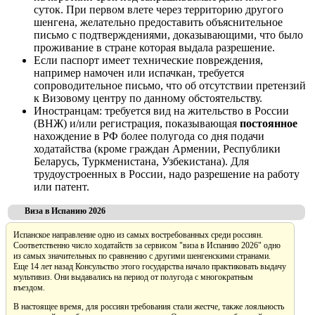
суток. При первом влете через территорию другого
шенгена, желательно предоставить объяснительное
письмо с подтверждениями, доказывающими, что было
проживание в стране которая выдала разрешение.
Если паспорт имеет технические повреждения,
например намочен или испачкан, требуется
сопроводительное письмо, что об отсутствии претензий
к Визовому центру по данному обстоятельству.
Иностранцам: требуется вид на жительство в России
(ВНЖ) и/или регистрация, показывающая
постоянное
нахождение в РФ более полугода со дня подачи
ходатайства (кроме граждан Армении, Республики
Беларусь, Туркменистана, Узбекистана). Для
трудоустроенных в России, надо разрешение на работу
или патент.
Виза в Испанию 2026
Испанское направление одно из самых востребованных среди россиян.
Соответственно число ходатайств за сервисом "виза в Испанию 2026" одно
из самых значительных по сравнению с другими шенгенскими странами.
Еще 14 лет назад Консульство этого государства начало практиковать выдачу
мультивиз. Они выдавались на период от полугода с многократным
въездом.
В настоящее время, для россиян требования стали жестче, также лояльность