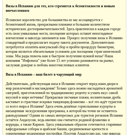
Визы в Испанию для тех, кто стремится к безмятежности и новым
впечатлениям
Испанское королевство для большинства из нас ассоциируется с
безмятежной жизнь, прекрасными пляжами и большим количеством
исторических достопримечательностей. Здесь практически в каждом городе
есть свои уникальные места, посещение которых оставит неизгладимое
впечатление и навсегда запомнится вам. Процесс получения визы в Испанию
стандартный и предполагает подачу пакета документов. Дополнительно
потребуется оплатить консульский сбор и пройти процедуру биометрии,
которая является обязательным условием для посещения стран шенгенской
зоны. Мы рады помочь вам в быстром получении нужной визы! Наша
компания "Инфовиза" уже более 15 лет успешно развивается на рынке,
заслужив доверие и любовь многочисленных клиентов.
Виза в Испанию – ваш билет в чарующий мир
Действительно, действующая виза в Испанию откроет перед вами двери в
мир развлечений и наслаждения! Только здесь можно насладиться ароматной
сангрией, приготовленной по традиционному рецепту и узнать вкус самой
вкусной в мире ветчины! Прекрасные песчаные пляжи, волнительная дробь
кастаньет и страстные вскрики танцовщиц фламенко – всё это ждёт туристов
со всего мира в Испании! Здесь очень дешёвые горнолыжные курорты и
насыщенная экскурсионная программа, к которой вы точно не останетесь
равнодушным! Одним из самых интересных для туристов регионов Испании
остаётся Андалусия, ведь именно она считается родиной фламенко и
корриды, а также Кармен. Здесь уникальным образом сочетаются старинные
кафедральные соборы и арабские башни, средневековые крепости и
современные модерновые постройки. Посетив Андалусию раз, уже никогда