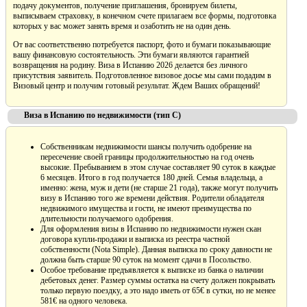
подачу документов, получение приглашения, бронируем билеты,
выписываем страховку, в конечном счете прилагаем все формы, подготовка
которых у вас может занять время и озаботить не на один день.
От вас соответственно потребуется паспорт, фото и бумаги показывающие
вашу финансовую состоятельность. Эти бумаги являются гарантией
возвращения на родину. Виза в Испанию 2026 делается без личного
присутствия заявитель. Подготовленное визовое досье мы сами подадим в
Визовый центр и получим готовый результат. Ждем Ваших обращений!
Виза в Испанию по недвижимости (тип С)
Собственникам недвижимости шансы получить одобрение на
пересечение своей границы продолжительностью на год очень
высокие. Пребыванием в этом случае составляет 90 суток в каждые
6 месяцев. Итого в год получается 180 дней. Семья владельца, а
именно: жена, муж и дети (не старше 21 года), также могут получить
визу в Испанию того же времени действия. Родители обладателя
недвижимого имущества и гости, не имеют преимущества по
длительности получаемого одобрения.
Для оформления визы в Испанию по недвижимости нужен скан
договора купли-продажи и выписка из реестра частной
собственности (Nota Simple). Данная выписка по сроку давности не
должна быть старше 90 суток на момент сдачи в Посольство.
Особое требование предъявляется к выписке из банка о наличии
дебетовых денег. Размер суммы остатка на счету должен покрывать
только первую поездку, а это надо иметь от 65€ в сутки, но не менее
581€ на одного человека.