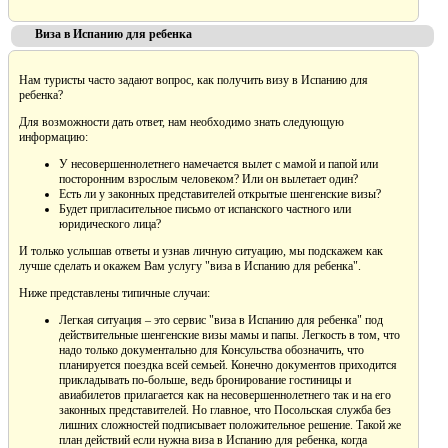
Виза в Испанию для ребенка
Нам туристы часто задают вопрос, как получить визу в Испанию для
ребенка?
Для возможности дать ответ, нам необходимо знать следующую
информацию:
У несовершеннолетнего намечается вылет с мамой и папой или
посторонним взрослым человеком? Или он вылетает один?
Есть ли у законных представителей открытые шенгенские визы?
Будет пригласительное письмо от испанского частного или
юридического лица?
И только услышав ответы и узнав личную ситуацию, мы подскажем как
лучше сделать и окажем Вам услугу "виза в Испанию для ребенка".
Ниже представлены типичные случаи:
Легкая ситуация – это сервис "виза в Испанию для ребенка" под
действительные шенгенские визы мамы и папы. Легкость в том, что
надо только документально для Консульства обозначить, что
планируется поездка всей семьей. Конечно документов приходится
прикладывать по-больше, ведь бронирование гостиницы и
авиабилетов прилагается как на несовершеннолетнего так и на его
законных представителей. Но главное, что Посольская служба без
лишних сложностей подписывает положительное решение. Такой же
план действий если нужна виза в Испанию для ребенка, когда