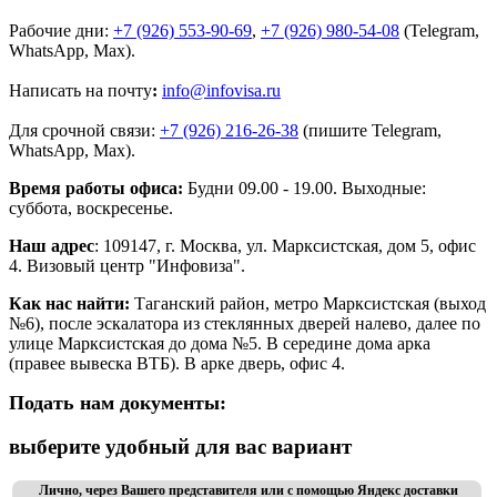
Рабочие дни:
+7 (926) 553-90-69
,
+7 (926) 980-54-08
(Telegram,
WhatsApp, Max).
Написать на почту
:
info@infovisa.ru
Для срочной связи:
+7 (926) 216-26-38
(пишите Telegram,
WhatsApp, Max).
Время работы офиса:
Будни 09.00 - 19.00. Выходные:
суббота, воскресенье.
Наш адрес
: 109147, г. Москва, ул. Марксистская, дом 5, офис
4. Визовый центр "Инфовиза".
Как нас найти:
Таганский район, метро Марксистская (выход
№6), после эскалатора из стеклянных дверей налево, далее по
улице Марксистская до дома №5. В середине дома арка
(правее вывеска ВТБ). В арке дверь, офис 4.
Подать нам документы:
выберите удобный для вас вариант
Лично, через Вашего представителя или с помощью Яндекс доставки