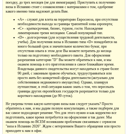
поездку, до трех месяцев (не для иммиграции). Приступить к получению
визы в Испанию стоит с ознакомления с материалами о том, одобрение
какого именно типа надлежит делать Вам.
«А» - служит для влета на территорию Евросоюза, при отсутствии
необходимости выхода за границы транзитной зоны аэропорта;
«С» - краткосрочная, бизнес, туризм, гости. Нахождение
лимитировано тремя месяцами. Самый популярный тип.
«D» - долгосрочная (для осуществления трудовой деятельности,
учебы). Для получения визы в Испанию типа «D» понадобится на
много больший срок и значительное количество бумаг, при
отсутствии опыта в этом деле Вы можете потратить до месяца
только на подготовку необходимого пакета. Для оформления
разрешения категории "D" Вы можете обратиться к нам, и мы
окажем помощь в его приготовлении в самое ближайшее время.
Владельцы данного свидетельства могут находиться в стране более
90 дней, с законным правом обучаться, трудоустраиваться или
просто жить без конкретной сферы деятельности (актуально для
собственников недвижимого имущества). Однако, планируя
путешествие, в этой ситуации важно знать о том, что пересекать
границы других европейских государств разрешается только для
короткого нахождения (до 90 суток).
Не уверены точно какую категорию визы вам следует указать? Просто
обратитесь к нам, и мы дадим полную консультацию, а также подберем для
вас самое подходящее решение. Что для этого нужно и как корректно все
подготовить, какое время потребуется на оформление и так далее. Мы
окажем помощь по ВСЕМ возникшим проблемам связанным с сервисом
"виза в Испанию 2026". Ждем с нетерпением Вашего обращения или просто
приходите к нам в офис.