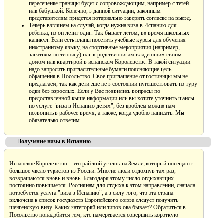
пересечение границы будет с сопровождающим, например с тетей
или бабушкой. Конечно, в данной ситуации, законным
представителям придется нотариально заверить согласие на выезд.
Теперь взглянем на случай, когда нужна виза в Испанию для
ребенка, но он летит один. Так бывает летом, во время школьных
каникул. Если есть планы посетить учебные курсы для обучения
иностранному языку, на спортивные мероприятия (например,
занятиям по теннису) или к родственникам владеющим своим
домом или квартирой в испанском Королевстве. В такой ситуации
надо запросить пригласительные бумаги поясняющие цель
обращения в Посольство. Свое приглашение от гостиницы мы не
предлагаем, так как дети еще не в состоянии путешествовать по туру
одни без взрослых. Если у Вас появились вопросы по
предоставленной выше информации или вы хотите уточнить шансы
по услуге "виза в Испанию детям", без проблем можно нам
позвонить в рабочее время, а также, когда удобно написать. Мы
обязательно ответим.
Получение визы в Испанию
Испанское Королевство – это райский уголок на Земле, который посещают
большое число туристов из России. Многие люди отдохнув там раз,
возвращаются вновь и вновь. Благодаря этому число отдыхающих
постоянно повышается. Россиянам для отдыха в этом направлении, сначала
потребуется услуга "виза в Испанию", а в силу того, что эта страна
включена в список государств Европейского союза следует получить
шенгенскую визу. Каких категорий или типов она бывает? Обратиться в
Посольство понадобится тем, кто намеревается совершить короткую