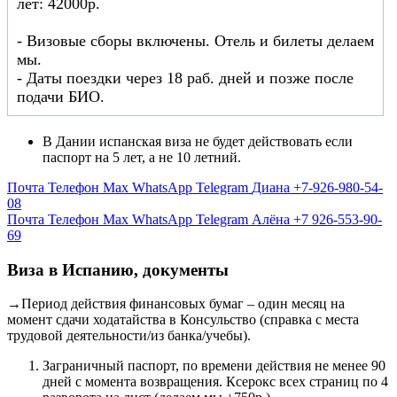
лет: 42000р.
- Визовые сборы включены. Отель и билеты делаем
мы.
- Даты поездки через 18 раб. дней и позже после
подачи БИО.
В Дании испанская виза не будет действовать если
паспорт на 5 лет, а не 10 летний.
Почта
Телефон
Max
WhatsApp
Telegram
Диана +7-926-980-54-
08
Почта
Телефон
Max
WhatsApp
Telegram
Алёна +7 926-553-90-
69
Виза в Испанию, документы
→Период действия финансовых бумаг – один месяц на
момент сдачи ходатайства в Консульство (справка с места
трудовой деятельности/из банка/учебы).
Заграничный паспорт, по времени действия не менее 90
дней с момента возвращения. Ксерокс всех страниц по 4