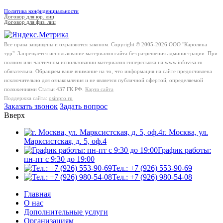
Политика конфиденциальности
Договор для юр. лиц
Договор для физ. лиц
Все права защищены и охраняются законом. Copyright © 2005-2026 OOO "Каролина
тур". Запрещается использование материалов сайта без разрешения администрации. При
полном или частичном использовании материалов гиперссылка на www.infovisa.ru
обязательна. Обращаем ваше внимание на то, что информация на сайте предоставлена
исключительно для ознакомления и не является публичной офертой, определяемой
положениями Статьи 437 ГК РФ.
Карта сайта
Поддержка сайта:
osinpro.ru
Заказать звонок
Задать вопрос
Вверх
г. Москва, ул.
Марксистская, д. 5, оф.4
График работы:
пн-пт с 9:30 до 19:00
Тел.: +7 (926) 553-90-69
Тел.: +7 (926) 980-54-08
Главная
О нас
Дополнительные услуги
Организациям