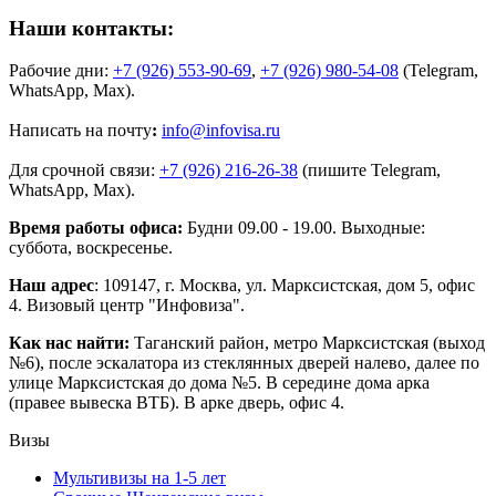
Наши контакты:
Рабочие дни:
+7 (926) 553-90-69
,
+7 (926) 980-54-08
(Telegram,
WhatsApp, Max).
Написать на почту
:
info@infovisa.ru
Для срочной связи:
+7 (926) 216-26-38
(пишите Telegram,
WhatsApp, Max).
Время работы офиса:
Будни 09.00 - 19.00. Выходные:
суббота, воскресенье.
Наш адрес
: 109147, г. Москва, ул. Марксистская, дом 5, офис
4. Визовый центр "Инфовиза".
Как нас найти:
Таганский район, метро Марксистская (выход
№6), после эскалатора из стеклянных дверей налево, далее по
улице Марксистская до дома №5. В середине дома арка
(правее вывеска ВТБ). В арке дверь, офис 4.
Визы
Мультивизы на 1-5 лет