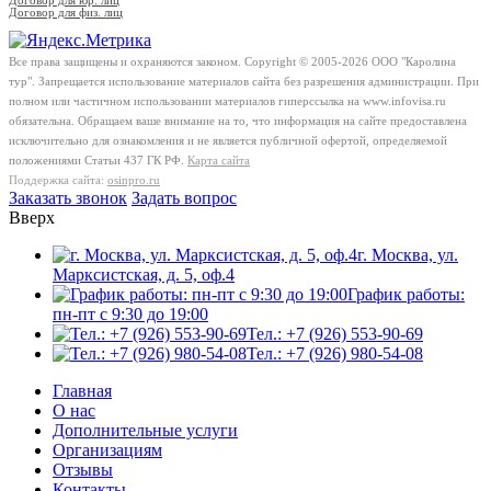
Договор для юр. лиц
Договор для физ. лиц
Все права защищены и охраняются законом. Copyright © 2005-2026 OOO "Каролина
тур". Запрещается использование материалов сайта без разрешения администрации. При
полном или частичном использовании материалов гиперссылка на www.infovisa.ru
обязательна. Обращаем ваше внимание на то, что информация на сайте предоставлена
исключительно для ознакомления и не является публичной офертой, определяемой
положениями Статьи 437 ГК РФ.
Карта сайта
Поддержка сайта:
osinpro.ru
Заказать звонок
Задать вопрос
Вверх
г. Москва, ул.
Марксистская, д. 5, оф.4
График работы:
пн-пт с 9:30 до 19:00
Тел.: +7 (926) 553-90-69
Тел.: +7 (926) 980-54-08
Главная
О нас
Дополнительные услуги
Организациям
Отзывы
Контакты