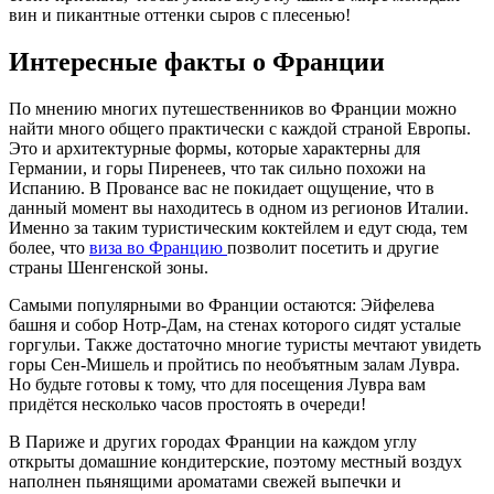
вин и пикантные оттенки сыров с плесенью!
Интересные факты о Франции
По мнению многих путешественников во Франции можно
найти много общего практически с каждой страной Европы.
Это и архитектурные формы, которые характерны для
Германии, и горы Пиренеев, что так сильно похожи на
Испанию. В Провансе вас не покидает ощущение, что в
данный момент вы находитесь в одном из регионов Италии.
Именно за таким туристическим коктейлем и едут сюда, тем
более, что
виза во Францию
позволит посетить и другие
страны Шенгенской зоны.
Самыми популярными во Франции остаются: Эйфелева
башня и собор Нотр-Дам, на стенах которого сидят усталые
горгульи. Также достаточно многие туристы мечтают увидеть
горы Сен-Мишель и пройтись по необъятным залам Лувра.
Но будьте готовы к тому, что для посещения Лувра вам
придётся несколько часов простоять в очереди!
В Париже и других городах Франции на каждом углу
открыты домашние кондитерские, поэтому местный воздух
наполнен пьянящими ароматами свежей выпечки и