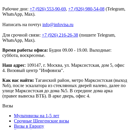
Рабочие дни:
+7 (926) 553-90-69
,
+7 (926) 980-54-08
(Telegram,
WhatsApp, Max).
Написать на почту
:
info@infovisa.ru
Для срочной связи:
+7 (926) 216-26-38
(пишите Telegram,
WhatsApp, Max).
Время работы офиса:
Будни 09.00 - 19.00. Выходные:
суббота, воскресенье.
Наш адрес
: 109147, г. Москва, ул. Марксистская, дом 5, офис
4. Визовый центр "Инфовиза".
Как нас найти:
Таганский район, метро Марксистская (выход
№6), после эскалатора из стеклянных дверей налево, далее по
улице Марксистская до дома №5. В середине дома арка
(правее вывеска ВТБ). В арке дверь, офис 4.
Визы
Мультивизы на 1-5 лет
Срочные Шенгенские визы
Визы в Европу