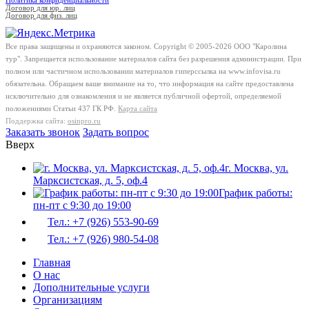
Политика конфиденциальности
Договор для юр. лиц
Договор для физ. лиц
Все права защищены и охраняются законом. Copyright © 2005-2026 OOO "Каролина
тур". Запрещается использование материалов сайта без разрешения администрации. При
полном или частичном использовании материалов гиперссылка на www.infovisa.ru
обязательна. Обращаем ваше внимание на то, что информация на сайте предоставлена
исключительно для ознакомления и не является публичной офертой, определяемой
положениями Статьи 437 ГК РФ.
Карта сайта
Поддержка сайта:
osinpro.ru
Заказать звонок
Задать вопрос
Вверх
г. Москва, ул.
Марксистская, д. 5, оф.4
График работы:
пн-пт с 9:30 до 19:00
Тел.: +7 (926) 553-90-69
Тел.: +7 (926) 980-54-08
Главная
О нас
Дополнительные услуги
Организациям