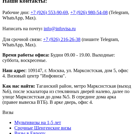
Наши контакты:
Рабочие дни:
+7 (926) 553-90-69
,
+7 (926) 980-54-08
(Telegram,
WhatsApp, Max).
Написать на почту
:
info@infovisa.ru
Для срочной связи:
+7 (926) 216-26-38
(пишите Telegram,
WhatsApp, Max).
Время работы офиса:
Будни 09.00 - 19.00. Выходные:
суббота, воскресенье.
Наш адрес
: 109147, г. Москва, ул. Марксистская, дом 5, офис
4. Визовый центр "Инфовиза".
Как нас найти:
Таганский район, метро Марксистская (выход
№6), после эскалатора из стеклянных дверей налево, далее по
улице Марксистская до дома №5. В середине дома арка
(правее вывеска ВТБ). В арке дверь, офис 4.
Визы
Мультивизы на 1-5 лет
Срочные Шенгенские визы
Визы в Европу