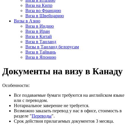
Виза в Италию
Виза на Кипр
Виза во Францию
Виза в Швейцарию
Визы в Азию
Виза в Индию
Виза в Иран
Виза в Китай
Виза в Таиланд
Визы в Таиланд белорусам
Виза в Тайвань
Виза в Японию
Документы на визу в Канаду
Особенности:
Все подаваемые бумаги требуются на английском языке
или с переводом.
Нотариальное заверение не требуется.
Возможно заказать перевод у нас в офисе, стоимость в
разделе "
Переводы
".
Срок действия прилагаемых документов 3 месяца.