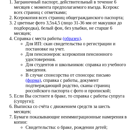
Заграничный паспорт, действительный в течение 6
месяцев с момента предполагаемого въезда. Ксерокс
всех страниц с отметками;
Ксерокопия всех страниц общегражданского паспорта;
2 цветные фото 3,5х4,5 (лицо 31-36 мм от макушки до
подбородка), белый фон, без улыбки, не старше 6
месяцев;
Справка с места работы
(образец)
.
Для ИП: скан свидетельства о регистрации и
постановке на учет.
Для пенсионеров: ксерокопия пенсионного
удостоверения.
Для студентов и школьников: справка из учебного
заведения.
В случае спонсорства от спонсора: письмо
(форма)
, справка с работы, документ
подтверждающий родство, сканы страниц
российского паспорта с фото и пропиской;
Если Вы состоите в браке, то справка с работы супруга
(супруги);
Выписка со счёта с движением средств за шесть
месяцев;
Бумаги показывающие неиммиграционные намерения в
копии:
Свидетельства: о браке, рождении детей;