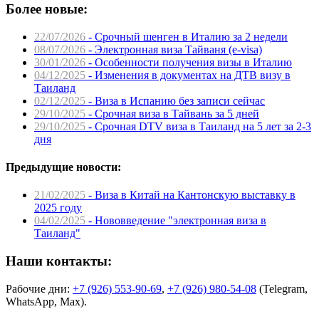
Более новые:
22/07/2026
- Срочный шенген в Италию за 2 недели
08/07/2026
- Электронная виза Тайваня (e-visa)
30/01/2026
- Особенности получения визы в Италию
04/12/2025
- Изменения в документах на ДТВ визу в
Таиланд
02/12/2025
- Виза в Испанию без записи сейчас
29/10/2025
- Срочная виза в Тайвань за 5 дней
29/10/2025
- Срочная DTV виза в Таиланд на 5 лет за 2-3
дня
Предыдущие новости:
21/02/2025
- Виза в Китай на Кантонскую выставку в
2025 году
04/02/2025
- Нововведение "электронная виза в
Таиланд"
Наши контакты:
Рабочие дни:
+7 (926) 553-90-69
,
+7 (926) 980-54-08
(Telegram,
WhatsApp, Max).