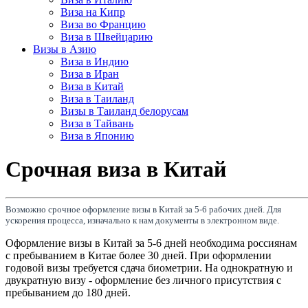
Виза на Кипр
Виза во Францию
Виза в Швейцарию
Визы в Азию
Виза в Индию
Виза в Иран
Виза в Китай
Виза в Таиланд
Визы в Таиланд белорусам
Виза в Тайвань
Виза в Японию
Срочная виза в Китай
Возможно срочное оформление визы в Китай за 5-6 рабочих дней. Для
ускорения процесса, изначально к нам документы в электронном виде.
Оформление визы в Китай за 5-6 дней необходима россиянам
с пребыванием в Китае более 30 дней. При оформлении
годовой визы требуется сдача биометрии. На однократную и
двукратную визу - оформление без личного присутствия с
пребыванием до 180 дней.