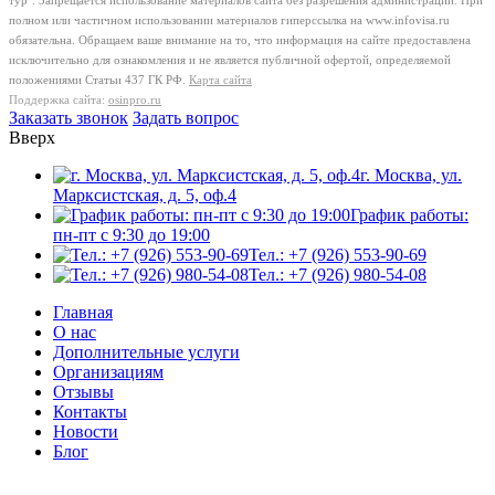
тур". Запрещается использование материалов сайта без разрешения администрации. При
полном или частичном использовании материалов гиперссылка на www.infovisa.ru
обязательна. Обращаем ваше внимание на то, что информация на сайте предоставлена
исключительно для ознакомления и не является публичной офертой, определяемой
положениями Статьи 437 ГК РФ.
Карта сайта
Поддержка сайта:
osinpro.ru
Заказать звонок
Задать вопрос
Вверх
г. Москва, ул.
Марксистская, д. 5, оф.4
График работы:
пн-пт с 9:30 до 19:00
Тел.: +7 (926) 553-90-69
Тел.: +7 (926) 980-54-08
Главная
О нас
Дополнительные услуги
Организациям
Отзывы
Контакты
Новости
Блог