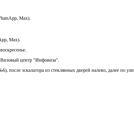
hatsApp, Max).
App, Max).
 воскресенье.
4. Визовый центр "Инфовиза".
), после эскалатора из стеклянных дверей налево, далее по ули