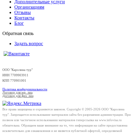
Дополнительные услуги
Организациям
Отзывы
Контакты
Блог
Обратная связь
Задать вопрос
ООО "Каролина тур"
ИНН 7709903911
КПП 770901001
Политика конфиденциальности
Договор для юр. лиц
Договор для физ. лиц
Все права защищены и охраняются законом. Copyright © 2005-2026 OOO "Каролина
тур". Запрещается использование материалов сайта без разрешения администрации. При
полном или частичном использовании материалов гиперссылка на www.infovisa.ru
обязательна. Обращаем ваше внимание на то, что информация на сайте предоставлена
исключительно для ознакомления и не является публичной офертой, определяемой