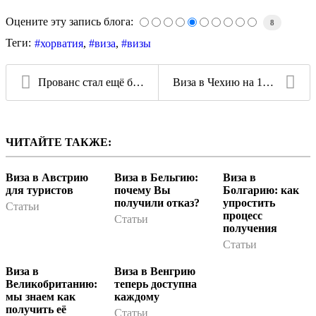
Оцените эту запись блога:
8
Теги:
хорватия
виза
визы
Прованс стал ещё ближе владельцам виз во Францию
Виза в Чехию на 180 дней пребывания беспрерывно
ЧИТАЙТЕ ТАКЖЕ:
Виза в Австрию
Виза в Бельгию:
Виза в
для туристов
почему Вы
Болгарию: как
получили отказ?
упростить
Статьи
процесс
Статьи
получения
Статьи
Виза в
Виза в Венгрию
Великобританию:
теперь доступна
мы знаем как
каждому
получить её
Статьи