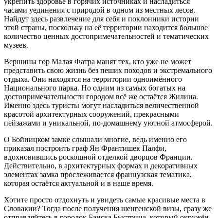
укрепить здоровье в горячих источниках и насладиться
часами уединения с природой в одном из местных лесов.
Найдут здесь развлечение для себя и поклонники истории
этой страны, поскольку на её территории находится большое
количество ценных достопримечательностей и тематических
музеев.
Вершины гор Малая Фатра манят тех, кто уже не может
представить свою жизнь без пеших походов и экстремального
отдыха. Они находятся на территории одноимённого
Национального парка. Но одним из самых богатых на
достопримечательности городом всё же остаётся Жилина.
Именно здесь туристы могут насладиться величественной
красотой архитектурных сооружений, прекрасными
пейзажами и уникальной, по-домашнему уютной атмосферой.
О Бойницком замке слышали многие, ведь именно его
приказал построить граф Ян Франтишек Палфи,
вдохновившись роскошной отделкой дворцов Франции.
Действительно, в архитектурных формах и декоративных
элементах замка прослеживается французская тематика,
которая остаётся актуальной и в наше время.
Хотите просто отдохнуть и увидеть самые красивые места в
Словакии? Тогда после получения шенгенской визы, сразу же
отправляйтесь в городок Банска Быстрица, который окружён