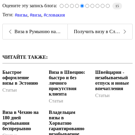
Оцените эту запись блога:
15
Теги:
визы
виза
словакия
Виза в Румынию на любой срок всего за несколько дн...
Получить визу в Словению теперь может каждый клиен...
ЧИТАЙТЕ ТАКЖЕ:
Быстрое
Виза в Швецию:
Швейцария -
оформление
быстро и без
незабываемый
визы в Эстонию
личного
отпуск и новые
присутствия
впечатления
Статьи
клиента
Статьи
Статьи
Виза в Чехию на
Владельцам
180 дней
визы в
пребывания
Хорватию
беспрерывно
гарантированно
незабываемое