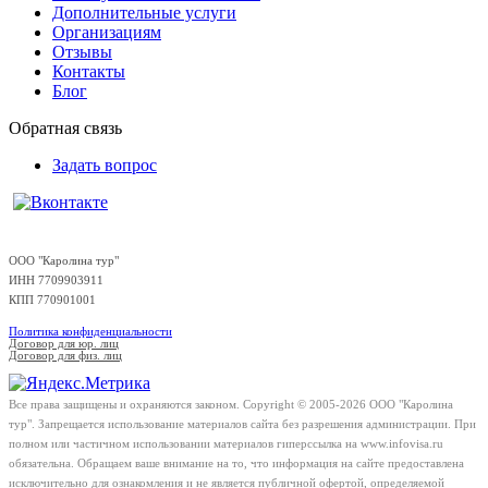
Дополнительные услуги
Организациям
Отзывы
Контакты
Блог
Обратная связь
Задать вопрос
ООО "Каролина тур"
ИНН 7709903911
КПП 770901001
Политика конфиденциальности
Договор для юр. лиц
Договор для физ. лиц
Все права защищены и охраняются законом. Copyright © 2005-2026 OOO "Каролина
тур". Запрещается использование материалов сайта без разрешения администрации. При
полном или частичном использовании материалов гиперссылка на www.infovisa.ru
обязательна. Обращаем ваше внимание на то, что информация на сайте предоставлена
исключительно для ознакомления и не является публичной офертой, определяемой